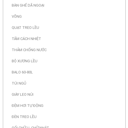
BÀN GHẾ DÃ NGOẠI
VÕNG
QUẠT TREO LỀU
TẤM CÁCH NHIỆT
THẢM CHỐNG NƯỚC
BỘ XƯƠNG LỀU
BALO 60-80L
TÚI NGỦ
GIÀY LEO NÚI
ĐỆM HƠI TỰ ĐỘNG
ĐÈN TREO LỀU
GỐI CHỮ U, CHỮ NHẬT