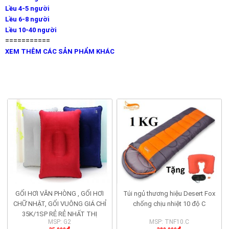
Lều 4-5 người
Lều 6-8 người
Lều 10-40 người
===========
XEM THÊM CÁC SẢN PHẨM KHÁC
RELATED PRODUCTS
GỐI HƠI VĂN PHÒNG , GỐI HƠI
Túi ngủ thương hiệu Desert Fox
CHỮ NHẬT, GỐI VUÔNG GIÁ CHỈ
chống chịu nhiệt 10 độ C
35K/1SP RẺ RẺ NHẤT THỊ
MSP: G2
MSP: TNF10.C
TRƯỜNG