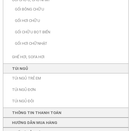
GỐI BÔNG CHỮ U
GỐI HƠI CHỮ U
GỐI CHỮ U BỌT BIỂN
GỐI HƠI CHỮ NHẬT
GHẾ HƠI, SOFA HƠI
TÚI NGỦ
TÚI NGỦ TRẺ EM
TÚI NGỦ ĐƠN
TÚI NGỦ ĐÔI
THÔNG TIN THANH TOÁN
HƯỚNG DẪN MUA HÀNG