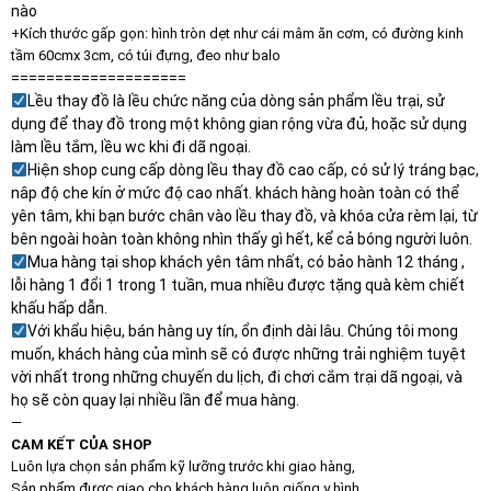
nào
+Kích thước gấp gọn: hình tròn dẹt như cái mâm ăn cơm, có đường kinh
tầm 60cmx 3cm, có túi đựng, đeo như balo
====================
Lều thay đồ là lều chức năng của dòng sản phẩm lều trại, sử
dụng để thay đồ trong một không gian rộng vừa đủ, hoặc sử dụng
làm lều tắm, lều wc khi đi dã ngoại.
Hiện shop cung cấp dòng lều thay đồ cao cấp, có sử lý tráng bạc,
nâp độ che kín ở mức độ cao nhất. khách hàng hoàn toàn có thể
yên tâm, khi bạn bước chân vào lều thay đồ, và khóa cửa rèm lại, từ
bên ngoài hoàn toàn không nhìn thấy gì hết, kể cả bóng người luôn.
Mua hàng tại shop khách yên tâm nhất, có bảo hành 12 tháng ,
lỗi hàng 1 đổi 1 trong 1 tuần, mua nhiều được tặng quà kèm chiết
khấu hấp dẫn.
Với khẩu hiệu, bán hàng uy tín, ổn định dài lâu. Chúng tôi mong
muốn, khách hàng của mình sẽ có được những trải nghiệm tuyệt
vời nhất trong những chuyến du lịch, đi chơi cắm trại dã ngoại, và
họ sẽ còn quay lại nhiều lần để mua hàng.
—
CAM KẾT CỦA SHOP
Luôn lựa chọn sản phẩm kỹ lưỡng trước khi giao hàng,
Sản phẩm được giao cho khách hàng luôn giống y hình