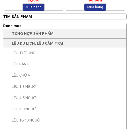
₫
₫
35,000
380,000
Mua hàng
Mua hàng
TÌM SẢN PHẨM
Danh mục
TỔNG HỢP SẢN PHẨM
LỀU DU LỊCH, LỀU CẮM TRẠI
LỀU TỰ BUNG
LỀU RẰN RI
LỀU CHỮ A
LỀU 1-3 NGƯỜI
LỀU 4-5 NGƯỜI
LỀU 6-8 NGƯỜI
LỀU 10-40 NGƯỜI