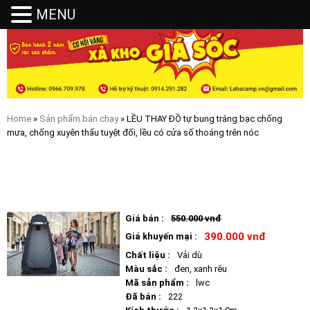
MENU
MENU
Home
»
Sản phẩm bán chạy
» LỀU THAY ĐỒ tự bung tráng bạc chống
mưa, chống xuyên thấu tuyệt đối, lều có cửa số thoáng trên nóc
LỀU THAY ĐỒ TỰ BUNG TRÁNG BẠC CHỐNG MƯA, CHỐNG
XUYÊN THẤU TUYỆT ĐỐI, LỀU CÓ CỬA SỐ THOÁNG TRÊN NÓC
Giá bán :
550.000 vnđ
390.000 vnđ
Giá khuyến mại :
Chất liệu :
Vải dù
Màu sắc :
đen, xanh rêu
Mã sản phẩm :
lwc
Đã bán :
222