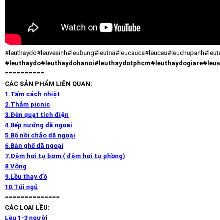
#leuthaydo#leuvesinh#leubung#leutrai#leucauca#leucau#leuchupanh#leut
#leuthaydo#leuthaydohanoi#leuthaydotphcm#leuthaydogiare#le
==========
CÁC SẢN PHẨM LIÊN QUAN:
1.Tấm cách nhiệt
2.Thảm picnic
3.Đèn quạt tích điện
4.Bếp nướng dã ngoại
5.Bộ nồi chảo dã ngoại
6.Bàn ghế dã ngoại
7.Đệm hơi tự bơm ( đệm hơi tự phồng)
8.Võng
9.Lều thay đồ
10.Túi ngủ
==============
CÁC LOẠI LỀU:
Lều 1-3 ngườ
i