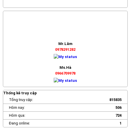
Mr.Lâm
0978291282
Ms.Hà
0966709978
Thống kê truy cập
Tổng truy cập:
815835
Hôm nay:
506
Hôm qua:
724
Đang online:
1