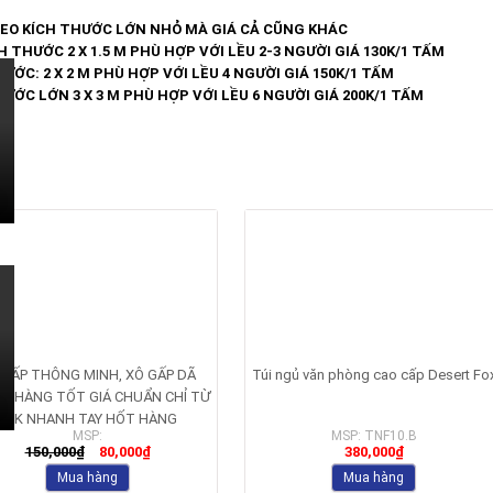
EO KÍCH THƯỚC LỚN NHỎ MÀ GIÁ CẢ CŨNG KHÁC
H THƯỚC 2 X 1.5 M PHÙ HỢP VỚI LỀU 2-3 NGƯỜI GIÁ 130K/1 TẤM
ƯỚC: 2 X 2 M PHÙ HỢP VỚI LỀU 4 NGƯỜI GIÁ 150K/1 TẤM
ƯỚC LỚN 3 X 3 M PHÙ HỢP VỚI LỀU 6 NGƯỜI GIÁ 200K/1 TẤM
TED PRODUCTS
%
 GẤP THÔNG MINH, XÔ GẤP DÃ
Túi ngủ văn phòng cao cấp Desert Fo
I, HÀNG TỐT GIÁ CHUẨN CHỈ TỪ
80K NHANH TAY HỐT HÀNG
MSP:
MSP: TNF10.B
150,000
₫
80,000
₫
380,000
₫
Mua hàng
Mua hàng