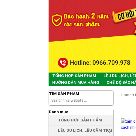
TỔNG HỢP SẢN PHẨM
LỀU DU LỊCH, LỀ
HƯỚNG DẪN MUA HÀNG
CHẾ ĐỘ BẢO H
TÌM SẢN PHẨM
Home
»
TẤM 
Danh mục
TỔNG HỢP SẢN PHẨM
LỀU DU LỊCH, LỀU CẮM TRẠI