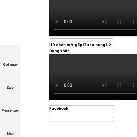
HD cách mở-gấp lều tự bung L2-
Dạng xoắn
Gọi ngay
Gọi ngay
Zalo
Zalo
Facebook
Messenger
Messenger
Map
Map