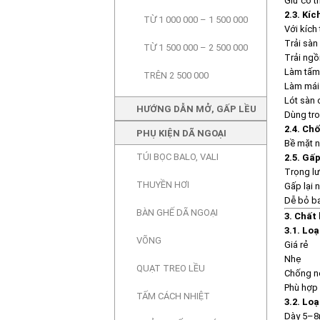
Giữ cơ t
2.3. Kí
TỪ 1 000 000 – 1 500 000
Với kích
Trải sàn 
TỪ 1 500 000 – 2 500 000
Trải ngồ
Làm tấm 
TRÊN 2 500 000
Làm mái
Lót sàn 
HƯỚNG DẪN MỞ, GẤP LỀU
Dùng tr
2.4. Ch
PHỤ KIỆN DÃ NGOẠI
Bề mặt n
TÚI BỌC BALO, VALI
2.5. Gấ
Trọng lư
THUYỀN HƠI
Gấp lại 
Dễ bỏ ba
BÀN GHẾ DÃ NGOẠI
3. Chất
3.1. Lo
VÕNG
Giá rẻ
Nhẹ
QUẠT TREO LỀU
Chống n
Phù hợp 
TẤM CÁCH NHIỆT
3.2. Lo
Dày 5–