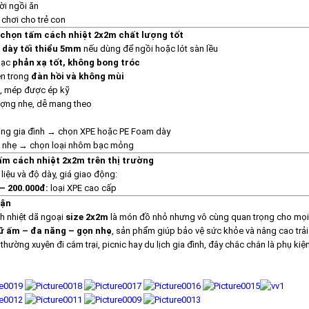
i ngồi ăn
chơi cho trẻ con
 chọn tấm cách nhiệt 2x2m chất lượng tốt
 dày tối thiểu 5mm
nếu dùng để ngồi hoặc lót sàn lều
bạc
phản xạ tốt, không bong tróc
n trong
đàn hồi và không mùi
, mép được ép kỹ
ợng nhẹ, dễ mang theo
ing gia đình → chọn XPE hoặc PE Foam dày
c nhẹ → chọn loại nhôm bạc mỏng
tấm cách nhiệt 2x2m trên thị trường
 liệu và độ dày, giá giao động:
 – 200.000đ:
loại XPE cao cấp
uận
 nhiệt dã ngoại
size 2x2m
là món đồ nhỏ nhưng vô cùng quan trọng cho mọi 
ữ ấm – đa năng – gọn nhẹ
, sản phẩm giúp bảo vệ sức khỏe và nâng cao trả
thường xuyên đi cắm trại, picnic hay du lịch gia đình, đây chắc chắn là phụ kiệ