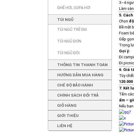
3–4 ngườ
GHẾ HƠI, SOFA HƠI
Làm sàn 
5. Cách
TÚI NGỦ
Chọn
độ
Bề mặt 
TÚI NGỦ TRẺ EM
Foam bê
Gấp gọn
TÚI NGỦ ĐƠN
Trọng lư
Gợi ý:
TÚI NGỦ ĐÔI
Đi camp
Đi picni
THÔNG TIN THANH TOÁN
6. Giá 
HƯỚNG DẪN MUA HÀNG
Tùy chất
120.000
CHẾ ĐỘ BẢO HÀNH
7. Kết l
Tấm cách
CHÍNH SÁCH ĐỔI TRẢ
ẩm – gi
GIỎ HÀNG
Nếu bạn 
GIỚI THIỆU
LIÊN HỆ