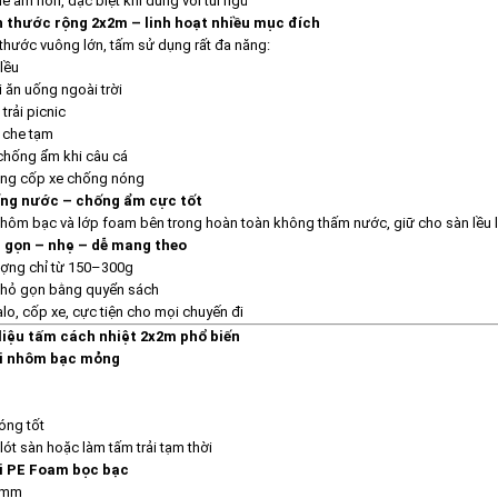
hể ấm hơn, đặc biệt khi dùng với túi ngủ
ch thước rộng 2x2m – linh hoạt nhiều mục đích
 thước vuông lớn, tấm sử dụng rất đa năng:
lều
i ăn uống ngoài trời
trải picnic
 che tạm
chống ẩm khi câu cá
ong cốp xe chống nóng
ống nước – chống ẩm cực tốt
hôm bạc và lớp foam bên trong hoàn toàn không thấm nước, giữ cho sàn lều 
p gọn – nhẹ – dễ mang theo
ợng chỉ từ 150–300g
nhỏ gọn bằng quyển sách
lo, cốp xe, cực tiện cho mọi chuyến đi
 liệu tấm cách nhiệt 2x2m phổ biến
ại nhôm bạc mỏng
óng tốt
lót sàn hoặc làm tấm trải tạm thời
ại PE Foam bọc bạc
8mm