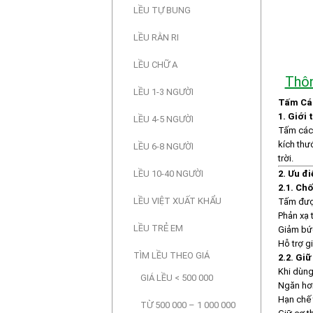
LỀU TỰ BUNG
LỀU RẰN RI
LỀU CHỮ A
Thôn
LỀU 1-3 NGƯỜI
Tấm Các
1. Giới
LỀU 4-5 NGƯỜI
Tấm cách
kích th
LỀU 6-8 NGƯỜI
trời.
LỀU 10-40 NGƯỜI
2. Ưu đ
2.1. Ch
LỀU VIỆT XUẤT KHẨU
Tấm đượ
Phản xạ 
LỀU TRẺ EM
Giảm bức
Hỗ trợ g
TÌM LỀU THEO GIÁ
2.2. Giữ
Khi dùng
GIÁ LỀU < 500 000
Ngăn hơi
Hạn chế 
TỪ 500 000 – 1 000 000