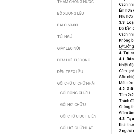
THẢM CHỐNG NƯỚC
Cách nhi
Êm hơn k
BỘ XƯƠNG LỀU
Phù hợp 
3.3. Lo
BALO 60-80L
Độ bền 
Cách nhi
TÚI NGỦ
Không b
Lý tưởng
GIÀY LEO NÚI
4. Tại 
4.1. Bả
ĐỆM HƠI TỰ ĐỘNG
Nhiệt độ
Cảm lạn
ĐÈN TREO LỀU
Sốc nhiệ
Mất sức 
GỐI CHỮ U, CHỮ NHẬT
4.2. Giữ
GỐI BÔNG CHỮ U
Tấm 2x2m
Tránh đá
GỐI HƠI CHỮ U
Chống t
Giảm ẩm
GỐI CHỮ U BỌT BIỂN
4.3. Tạo
Kích thư
GỐI HƠI CHỮ NHẬT
2 người