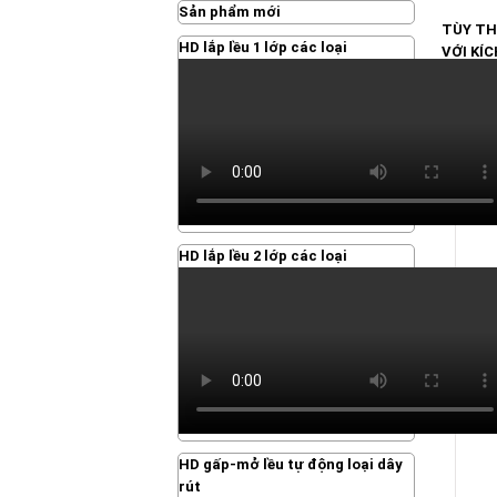
Sản phẩm mới
TÙY TH
HD lắp lều 1 lớp các loại
VỚI KÍC
KÍCH TH
KÍCH TH
RELA
-47
HD lắp lều 2 lớp các loại
XÔ
NGOẠ
HD gấp-mở lều tự động loại dây
rút