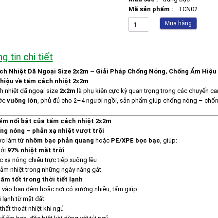
Mã sản phẩm :
TCN02.
Mua hàng
g tin chi tiết
h Nhiệt Dã Ngoại Size 2x2m – Giải Pháp Chống Nóng, Chống Ẩm Hiệu
 thiệu về tấm cách nhiệt 2x2m
 nhiệt dã ngoại size
2x2m
là phụ kiện cực kỳ quan trọng trong các chuyến cam
ước
vuông lớn
, phủ đủ cho 2–4 người ngồi, sản phẩm giúp chống nóng – chống
iểm nổi bật của tấm cách nhiệt 2x2m
ống nóng – phản xạ nhiệt vượt trội
c làm từ
nhôm bạc phản quang
hoặc
PE/XPE bọc bạc
, giúp:
tới
97% nhiệt mặt trời
 xạ nóng chiếu trực tiếp xuống lều
iảm nhiệt trong những ngày nắng gắt
 ấm tốt trong thời tiết lạnh
 vào ban đêm hoặc nơi có sương nhiều, tấm giúp:
 lạnh từ mặt đất
thất thoát nhiệt khi ngủ