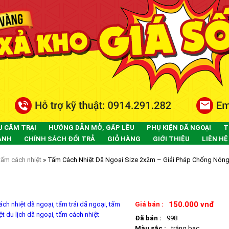
U CẮM TRẠI
HƯỚNG DẪN MỞ, GẤP LỀU
PHỤ KIỆN DÃ NGOẠI
T
ÀNH
CHÍNH SÁCH ĐỔI TRẢ
GIỎ HÀNG
GIỚI THIỆU
LIÊN HỆ
tấm cách nhiệt
» Tấm Cách Nhiệt Dã Ngoại Size 2x2m – Giải Pháp Chống Nón
CÁCH NHIỆT DÃ NGOẠI SIZE 2X2M – GIẢI PHÁP CHỐNG NÓNG, CHỐN
150.000 vnđ
Giá bán :
Đã bán :
998
Màu sắc :
trắng bạc