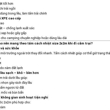
ệt tốt hơn
hi trải ngồi
dùng trong lều, làm tấm trải chính
ại XPE cao cấp
cao
ệt – chống lạnh xuất sắc
ị xẹp hoặc gãy gấp
 cho camping chuyên nghiệp hoặc dùng lâu dài
sao nên mang theo tấm cách nhiệt size 2x2m khi đi cắm trại?
o vệ sức khỏe
 môi trường ngoài trời thay đổi nhanh. Tấm cách nhiệt giúp cơ thể giữ trạng thái
h
t
do nằm đất lạnh
 lều sạch – khô – bền hơn
 trải dưới lều giúp:
 nhọn gây rách đáy lều
hấm ngược từ đất
 mốc và bùn bẩn
 không gian sinh hoạt tiện nghi
ớc 2x2m phù hợp cho:
 nằm