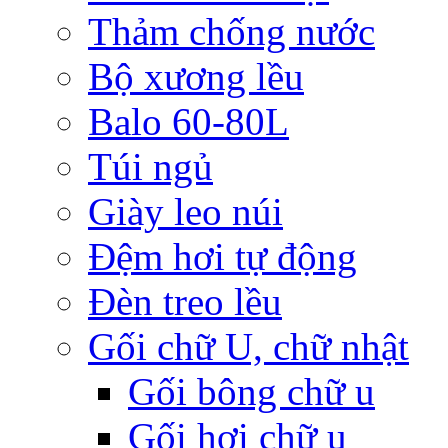
Thảm chống nước
Bộ xương lều
Balo 60-80L
Túi ngủ
Giày leo núi
Đệm hơi tự động
Đèn treo lều
Gối chữ U, chữ nhật
Gối bông chữ u
Gối hơi chữ u