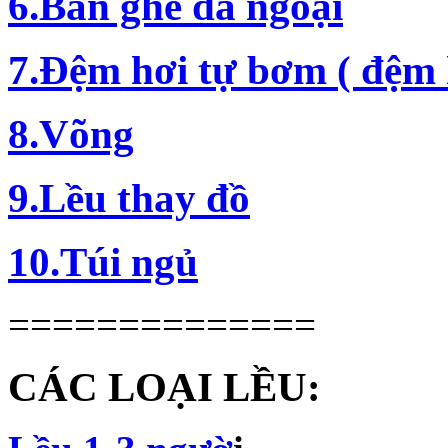
6.Bàn ghế dã ngoại
7.Đệm hơi tự bơm ( đệm 
8.Võng
9.Lều thay đồ
10.Túi ngủ
==============
CÁC LOẠI LỀU: