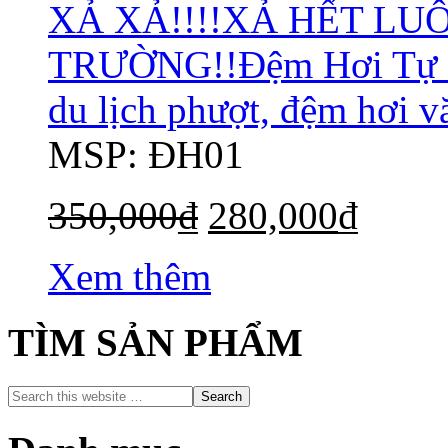
XẢ XẢ!!!!XẢ HẾT LUÔ
TRƯỜNG!!Đệm Hơi Tự Đ
du lịch phượt, đệm hơi 
MSP: ĐH01
350,000
₫
280,000
₫
Xem thêm
TÌM SẢN PHẨM