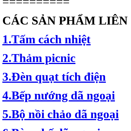
==========
CÁC SẢN PHẨM LIÊN
1.Tấm cách nhiệt
2.Thảm picnic
3.Đèn quạt tích điện
4.Bếp nướng dã ngoại
5.Bộ nồi chảo dã ngoại