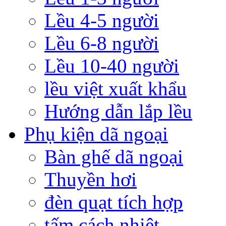
Lều 4-5 người
Lều 6-8 người
Lều 10-40 người
lều việt xuất khẩu
Hướng dẫn lắp lều
Phụ kiện dã ngoại
Bàn ghế dã ngoại
Thuyền hơi
đèn quạt tích hợp
tấm cách nhiệt