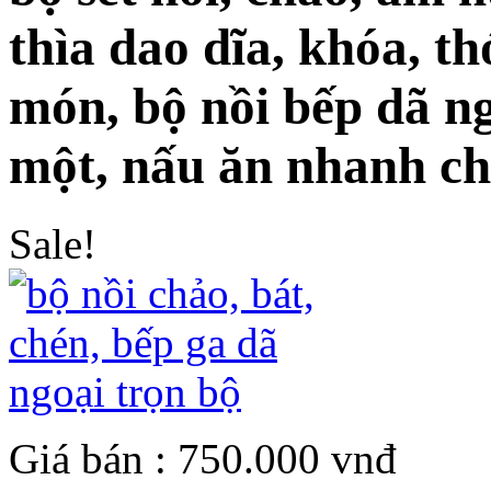
thìa dao dĩa, khóa, th
món, bộ nồi bếp dã ng
một, nấu ăn nhanh c
Sale!
Giá bán :
750.000 vnđ