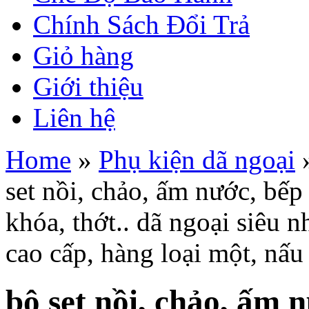
Chính Sách Đổi Trả
Giỏ hàng
Giới thiệu
Liên hệ
Home
»
Phụ kiện dã ngoại
set nồi, chảo, ấm nước, bếp 
khóa, thớt.. dã ngoại siêu 
cao cấp, hàng loại một, nấ
bộ set nồi, chảo, ấm 