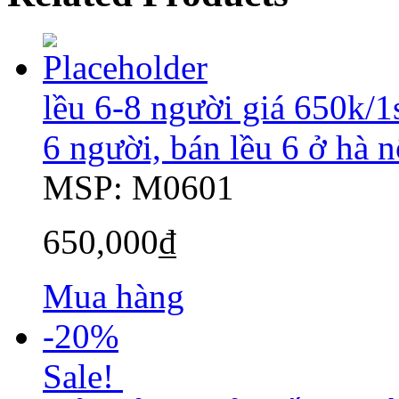
lều 6-8 người giá 650k/1sp
6 người, bán lều 6 ở hà n
MSP: M0601
650,000
₫
Mua hàng
-20%
Sale!