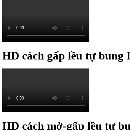
HD cách gấp lều tự bung 
HD cách mở-gấp lều tự b