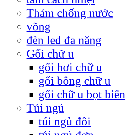
Thảm chống nước
võng
đèn led đa năng
Gối chữ u
gối hơi chữ u
gối bông chữ u
gối chữ u bọt biển
Túi ngủ
túi ngủ đôi
túi ngủ đơn