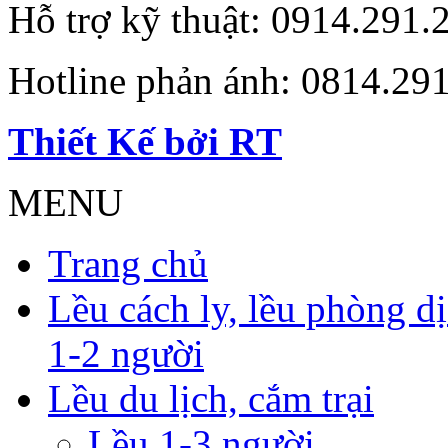
Hỗ trợ kỹ thuật: 0914.291.
Hotline phản ánh: 0814.29
Thiết Kế bởi RT
MENU
Trang chủ
Lều cách ly, lều phòng dịc
1-2 người
Lều du lịch, cắm trại
Lều 1-3 người