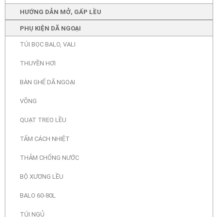
HƯỚNG DẪN MỞ, GẤP LỀU
PHỤ KIỆN DÃ NGOẠI
TÚI BỌC BALO, VALI
THUYỀN HƠI
BÀN GHẾ DÃ NGOẠI
VÕNG
QUẠT TREO LỀU
TẤM CÁCH NHIỆT
THẢM CHỐNG NƯỚC
BỘ XƯƠNG LỀU
BALO 60-80L
TÚI NGỦ