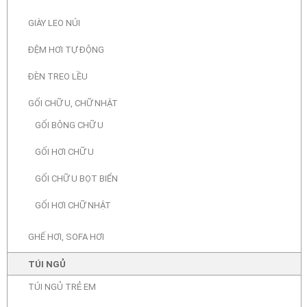
GIÀY LEO NÚI
ĐỆM HƠI TỰ ĐỘNG
ĐÈN TREO LỀU
GỐI CHỮ U, CHỮ NHẬT
GỐI BÔNG CHỮ U
GỐI HƠI CHỮ U
GỐI CHỮ U BỌT BIỂN
GỐI HƠI CHỮ NHẬT
GHẾ HƠI, SOFA HƠI
TÚI NGỦ
TÚI NGỦ TRẺ EM