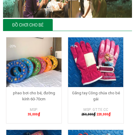
ĐỒ CHƠI CHO BÉ
-20%
-12%
-12%
phao bơi cho bé, đường
Găng tay Công chúa cho bé
kính 60-70cm
gái
MSP:
MSP: GTTE.CC
₫
₫
₫
35,000
250,000
220,000
Mua hàng
Mua hàng