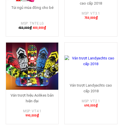
cao cấp 2018
Túi ngủ mùa đông cho bé
MSP: VT3.1
₫
750,000
MSP: TNTE.LG
Mua hàng
₫
₫
450,000
400,000
Mua hàng
Ván trượt Landyachts cao
cấp 2018
Ván trượt hiệu Aolikes bản
hiện đại
MSP: VT2.1
₫
690,000
MSP: VT4.1
Mua hàng
₫
990,000
Mua hàng