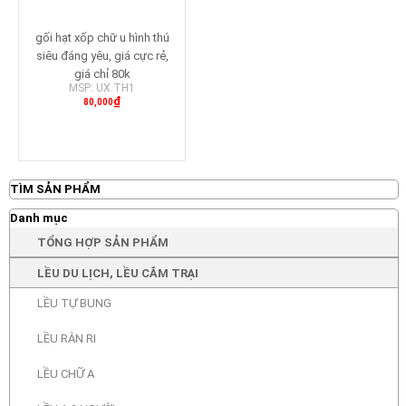
gối hạt xốp chữ u hình thú
siêu đáng yêu, giá cực rẻ,
giá chỉ 80k
MSP: UX.TH1
₫
80,000
Mua hàng
TÌM SẢN PHẨM
Danh mục
TỔNG HỢP SẢN PHẨM
LỀU DU LỊCH, LỀU CẮM TRẠI
LỀU TỰ BUNG
LỀU RẰN RI
LỀU CHỮ A