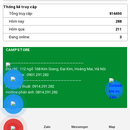
Thống kê truy cập
Tổng truy cập:
814450
Hôm nay:
288
Hôm qua:
211
Đang online:
3
CAMPSTORE
——————————————————————————–
Địa chỉ: 112 ngõ 168 Kim Giang, Đại Kim, Hoàng Mai, Hà Nội
Điện Thoại : 0901.291.282
——————————————————————————
Hỗ trợ kỹ thuật: 0914.291.282
Hotline phản ánh: 0814.291.282
Thiết Kế bởi RT
Gọi ngay
Gọi ngay
Zalo
Zalo
Messenger
Messenger
Map
Map