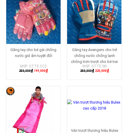
Găng tay cho bé gái chống
Găng tay Avengers cho trẻ
nước giữ ấm tuyệt đối
chống nước chống lạnh
chống trơn trượt cho bé trai
MSP: GTTE.CC2
MSP: GTTE.SN
₫
₫
₫
₫
250,000
199,000
250,000
220,000
Mua hàng
Mua hàng
-11%
Ván trượt thương hiệu Bulex