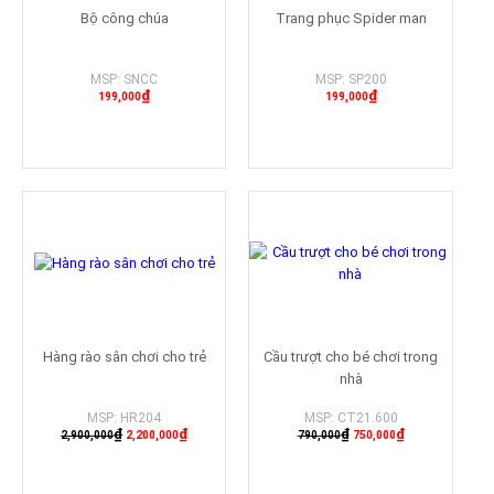
Bộ công chúa
Trang phục Spider man
MSP: SNCC
MSP: SP200
₫
₫
199,000
199,000
Mua hàng
Mua hàng
-24%
-15%
-13%
-5%
Hàng rào sân chơi cho trẻ
Cầu trượt cho bé chơi trong
nhà
MSP: HR204
MSP: CT21.600
₫
₫
₫
₫
2,900,000
2,200,000
790,000
750,000
Mua hàng
Mua hàng