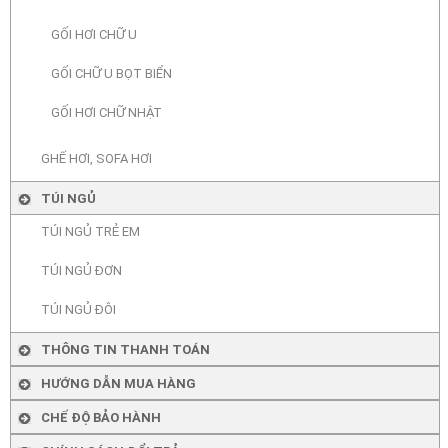
GỐI HƠI CHỮ U
GỐI CHỮ U BỌT BIỂN
GỐI HƠI CHỮ NHẬT
GHẾ HƠI, SOFA HƠI
TÚI NGỦ
TÚI NGỦ TRẺ EM
TÚI NGỦ ĐƠN
TÚI NGỦ ĐÔI
THÔNG TIN THANH TOÁN
HƯỚNG DẪN MUA HÀNG
CHẾ ĐỘ BẢO HÀNH