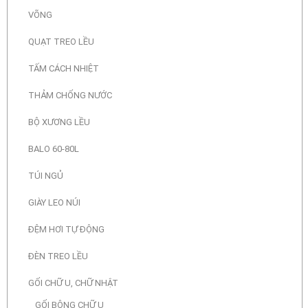
VÕNG
QUẠT TREO LỀU
TẤM CÁCH NHIỆT
THẢM CHỐNG NƯỚC
BỘ XƯƠNG LỀU
BALO 60-80L
TÚI NGỦ
GIÀY LEO NÚI
ĐỆM HƠI TỰ ĐỘNG
ĐÈN TREO LỀU
GỐI CHỮ U, CHỮ NHẬT
GỐI BÔNG CHỮ U