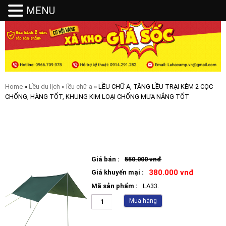
MENU
MENU
Home
»
Lều du lịch
»
lều chữ a
» LỀU CHỮ A, TĂNG LỀU TRẠI KÈM 2 CỌC
CHỐNG, HÀNG TỐT, KHUNG KIM LOẠI CHỐNG MƯA NẮNG TỐT
LỀU CHỮ A, TĂNG LỀU TRẠI KÈM 2 CỌC CHỐNG, HÀNG TỐT,
KHUNG KIM LOẠI CHỐNG MƯA NẮNG TỐT
Giá bán :
550.000 vnđ
380.000 vnđ
Giá khuyến mại :
Mã sản phẩm :
LA33.
Mua hàng