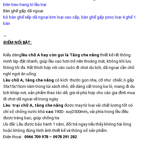
Đèn treo trang trí lều trại
Bàn ghế gấp dã ngoại:
bộ bàn ghế xếp dã ngoại kim loại cao cấp, bàn ghế gấp pinic loại 4 ghế 1
bàn
—
ĐIỂM NỔI BẬT:
Kiểu dáng
lều chữ A hay còn gọi là Tăng che nắng
thiết kế rất thông
minh lắp đặt nhanh, giúp lều cao hơn trở nên thoáng mát, không khí lưu
thông tối đa. Rất thích hợp với các cuộc đi chơi du lịch, dã ngoại cần chỗ
nghỉ ngơi ăn uống.
Lều chữ A, tăng che nắng
có kích thước gọn nhẹ, cỡ như chiếc ô gấp
55x15x15cm nằm trong túi xách nhỏ, dễ dàng cất trong ba lô, mang đi du
lịch khắp nơi, sản phẩm thao tác dễ, giá rẻ phù hợp cho các gia đình mua
đi chơi dã ngoại về trong ngày.
Lều trại
chữ A, tăng che nắng
được may từ loại vải chất lượng tốt có
chỉ số chống nước khá
cao
190D- xuy2500mm
,
vải phía trong lều đều
được tráng bạc, giúp chống tia
Ưu đãi: Lều được bảo hành 1 năm, đổi trả ngay nếu thấy không hài lòng
hoặc không đúng hình ảnh thiết kế và thông số sản phẩm.
Điện thoại :
0966 709 978 – 0978 291 282