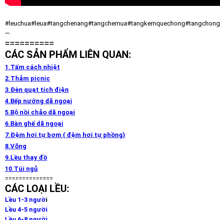
#leuchua#leua#tangchenang#tangchemua#tangkemquechong#tangchongmu
—
==========
CÁC SẢN PHẨM LIÊN QUAN:
1.Tấm cách nhiệt
2.Thảm picnic
3.Đèn quạt tích điện
4.Bếp nướng dã ngoại
5.Bộ nồi chảo dã ngoại
6.Bàn ghế dã ngoại
7.Đệm hơi tự bơm ( đệm hơi tự phồng)
8.Võng
9.Lều thay đồ
10.Túi ngủ
==============
CÁC LOẠI LỀU:
Lều 1-3 ngườ
i
Lều 4-5 người
Lều 6-8 người