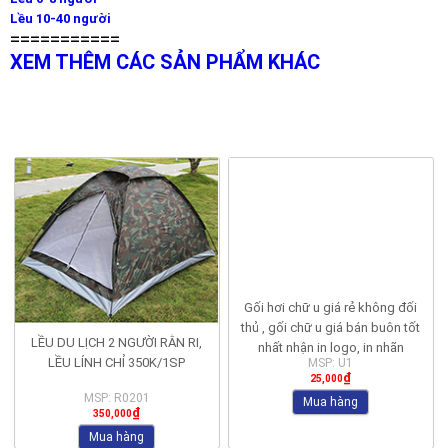
Lều 10-40 người
===========
XEM THÊM CÁC SẢN PHẨM KHÁC
RELATED PRODUCTS
Gối hơi chữ u giá rẻ không đối
thủ , gối chữ u giá bán buôn tốt
LỀU DU LỊCH 2 NGƯỜI RẰN RI,
nhất nhận in logo, in nhãn
LỀU LÍNH CHỈ 350K/1SP
MSP: U1
quảng cáo giá tốt; gối hơi rẻ
₫
25,000
nhất CHỈ CÓ 11000 VND
MSP: R0201
Mua hàng
₫
350,000
Mua hàng