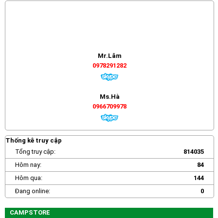
Mr.Lâm
0978291282
Ms.Hà
0966709978
Thống kê truy cập
Tổng truy cập:
814035
Hôm nay:
84
Hôm qua:
144
Đang online:
0
CAMPSTORE