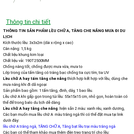
Thông tin chi tiết
THÔNG TIN SẢN PHẨM LỀU CHỮ A, TĂNG CHE NẮNG MƯA ĐI DU
LỊCH
Kích thước lều: 3x3x2m (dài x rộng x cao)
Cân nặng: 1,5 kg
Chất liệu khung kim loại
Chất liệu vải: 190T2500MM
Chống nắng tốt, chống được mưa vừa, mưa to
Lớp trong của tấm tăng có tráng bạc chống tia cực tím, tia UV
Lều
chữ A hay tấm tăng che nắng
thích hợp kết hợp với lều, dùng che
mưa nắng khi đi dã ngoại
Sản phẩm bao gồm: 1 tấm tăng, đinh, dây, 1 bao lều.
Lều chữ A khi gấp gọn trong túi lều: 55x15x15 cm, nhỏ gọn, hoàn toàn có
thể để trong balo du lịch dễ dàng
Lều chữ A hay tăng che nắng
hiện sẵn 2 màu: xanh rêu, xanh dương,
Các bạn muốn mua lều chữ A màu trắng ngà thì có thể đặt mua tại link
dưới đây:
lều chữ A trắng ngà, TĂNG CHỮ A, Tăng bạt lều trại màu trắng ngà
Các bạn có thể tham khảo mua thêm đèn treo trang trí cho lều: