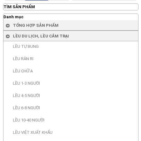
TÌM SẢN PHẨM
Danh mục
TỔNG HỢP SẢN PHẨM
LỀU DU LỊCH, LỀU CẮM TRẠI
LỀU TỰ BUNG
LỀU RẰN RI
LỀU CHỮ A
LỀU 1-3 NGƯỜI
LỀU 4-5 NGƯỜI
LỀU 6-8 NGƯỜI
LỀU 10-40 NGƯỜI
LỀU VIỆT XUẤT KHẨU