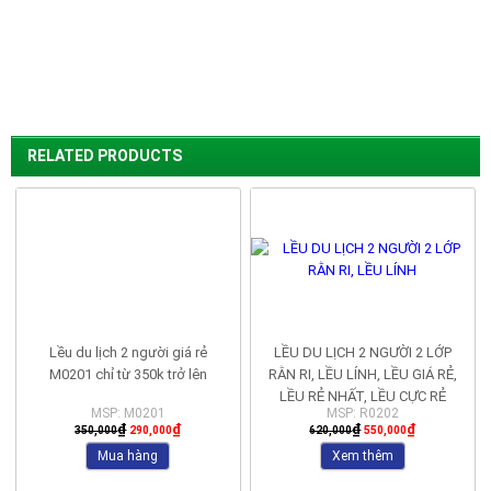
RELATED PRODUCTS
-17%
-11%
Lều du lịch 2 người giá rẻ
LỀU DU LỊCH 2 NGƯỜI 2 LỚP
M0201 chỉ từ 350k trở lên
RẰN RI, LỀU LÍNH, LỀU GIÁ RẺ,
LỀU RẺ NHẤT, LỀU CỰC RẺ
MSP: M0201
MSP: R0202
₫
₫
₫
₫
350,000
290,000
620,000
550,000
Mua hàng
Xem thêm