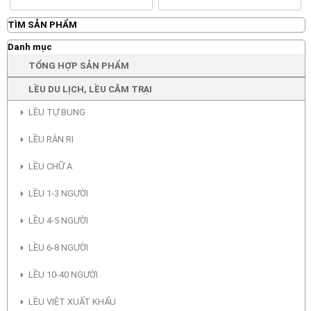
TÌM SẢN PHẨM
Danh mục
TỔNG HỢP SẢN PHẨM
LỀU DU LỊCH, LỀU CẮM TRẠI
LỀU TỰ BUNG
LỀU RẰN RI
LỀU CHỮ A
LỀU 1-3 NGƯỜI
LỀU 4-5 NGƯỜI
LỀU 6-8 NGƯỜI
LỀU 10-40 NGƯỜI
LỀU VIỆT XUẤT KHẨU