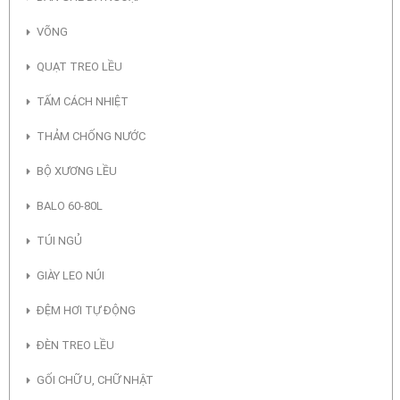
VÕNG
QUẠT TREO LỀU
TẤM CÁCH NHIỆT
THẢM CHỐNG NƯỚC
BỘ XƯƠNG LỀU
BALO 60-80L
TÚI NGỦ
GIÀY LEO NÚI
ĐỆM HƠI TỰ ĐỘNG
ĐÈN TREO LỀU
GỐI CHỮ U, CHỮ NHẬT