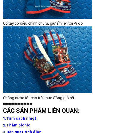
Cổ tay có điều chỉnh chu vi, giữ ấm lên tới -9 độ
Chống nước tốt cho trời mưa đông gió rét
==========
CÁC SẢN PHẨM LIÊN QUAN:
1.Tấm cách nhiệt
2.Thảm picnic
3.Đèn quạt tích điện