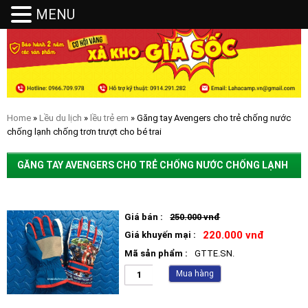
MENU
MENU
Home
»
Lều du lịch
»
lều trẻ em
» Găng tay Avengers cho trẻ chống nước
chống lạnh chống trơn trượt cho bé trai
GĂNG TAY AVENGERS CHO TRẺ CHỐNG NƯỚC CHỐNG LẠNH
CHỐNG TRƠN TRƯỢT CHO BÉ TRAI
Giá bán :
250.000 vnđ
220.000 vnđ
Giá khuyến mại :
Mã sản phẩm :
GTTE.SN.
Mua hàng