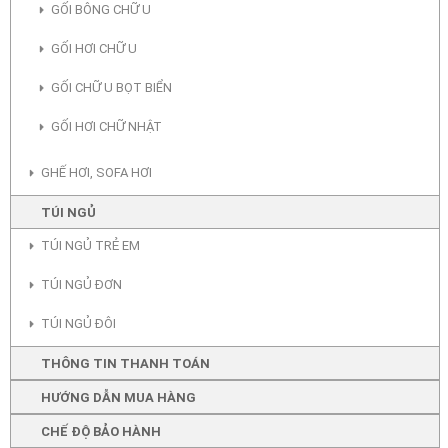
GỐI BÔNG CHỮ U
GỐI HƠI CHỮ U
GỐI CHỮ U BỌT BIỂN
GỐI HƠI CHỮ NHẬT
GHẾ HƠI, SOFA HƠI
TÚI NGỦ
TÚI NGỦ TRẺ EM
TÚI NGỦ ĐƠN
TÚI NGỦ ĐÔI
THÔNG TIN THANH TOÁN
HƯỚNG DẪN MUA HÀNG
CHẾ ĐỘ BẢO HÀNH