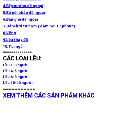
4.Bếp nướng dã ngoại
5.Bộ nồi chảo dã ngoại
6.Bàn ghế dã ngoại
7.Đệm hơi tự bơm ( đệm hơi tự phồng)
8.Võng
9.Lều thay đồ
10.Túi ngủ
==============
CÁC LOẠI LỀU:
Lều 1-3 ngườ
i
Lều 4-5 người
Lều 6-8 người
Lều 10-40 người
===========
XEM THÊM CÁC SẢN PHẨM KHÁC