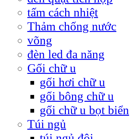
tấm cách nhiệt
Thảm chống nước
võng
đèn led đa năng
Gối chữ u
gối hơi chữ u
gối bông chữ u
gối chữ u bọt biển
Túi ngủ
túi ngủ đôi