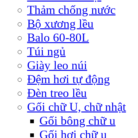
Thảm chống nước
Bộ xương lều
Balo 60-80L
Túi ngủ
Giày leo núi
Đệm hơi tự động
Đèn treo lều
Gối chữ U, chữ nhật
Gối bông chữ u
Gối hơi chữ u