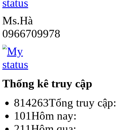
Ms.Hà
0966709978
Thống kê truy cập
814263
Tổng truy cập:
101
Hôm nay:
211
Hôm qua: