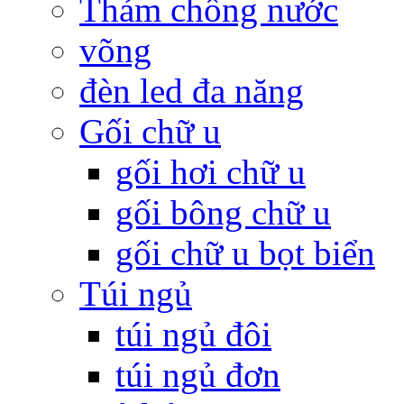
Thảm chống nước
võng
đèn led đa năng
Gối chữ u
gối hơi chữ u
gối bông chữ u
gối chữ u bọt biển
Túi ngủ
túi ngủ đôi
túi ngủ đơn