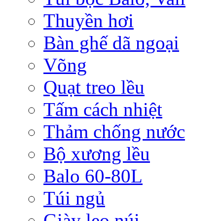
Thuyền hơi
Bàn ghế dã ngoại
Võng
Quạt treo lều
Tấm cách nhiệt
Thảm chống nước
Bộ xương lều
Balo 60-80L
Túi ngủ
Giày leo núi