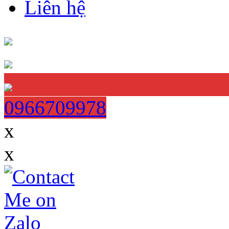
Liên hệ
0966709978
x
x