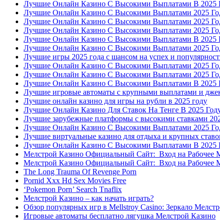
Лучшие Онлайн Казино С Высокими Выплатами В 2025 
Лучшие Онлайн Казино С Высокими Выплатами 2025 Го
Лучшие Онлайн Казино С Высокими Выплатами 2025 Го
Лучшие Онлайн Казино С Высокими Выплатами 2025 Го
Лучшие Онлайн Казино С Высокими Выплатами В 2025 
Лучшие Онлайн Казино С Высокими Выплатами 2025 Го
Лучшие игры 2025 года с шансом на успех и популярност
Лучшие Онлайн Казино С Высокими Выплатами 2025 Го
Лучшие Онлайн Казино С Высокими Выплатами 2025 Го
Лучшие Онлайн Казино С Высокими Выплатами В 2025 
Лучшие игровые автоматы с крупными выплатами и дже
Лучшие онлайн казино для игры на рубли в 2025 году
Лучшие Онлайн Казино Для Ставок На Тенге В 2025 Год
Лучшие зарубежные платформы с высокими ставками 20
Лучшие Онлайн Казино С Высокими Выплатами 2025 Го
Лучшие виртуальные казино для отдыха и крупных ставо
Лучшие Онлайн Казино С Высокими Выплатами В 2025 
Мелстрой Казино Официальный Сайт: ️ Вход на Рабочее Me
Мелстрой Казино Официальный Сайт: ️ Вход на Рабочее Me
The Long Trauma Of Revenge Porn
Pornid Xxx Hd Sex Movies Free
‘Pokemon Porn’ Search Tnaflix
Мелстрой Казино – как начать играть?
Обзор популярных игр в Mellstroy Casino: Зеркало Мелстро
Игровые автоматы бесплатно лягушка Мелстрой Казино