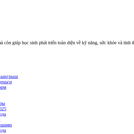
à còn giúp học sinh phát triển toàn diện về kỹ năng, sức khỏe và tinh 
 Выигрыш
еньги
орм
гры
025
ода
г
ышами
ода