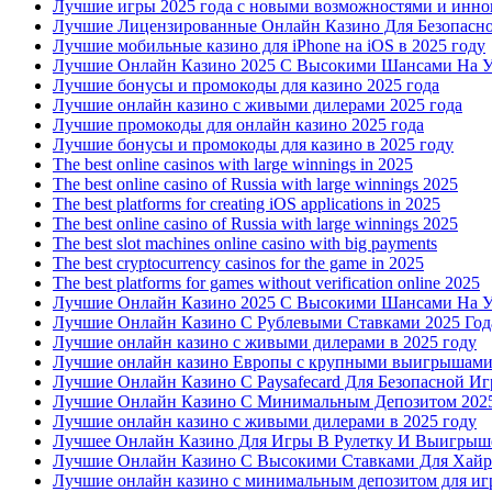
Лучшие игры 2025 года с новыми возможностями и инн
Лучшие Лицензированные Онлайн Казино Для Безопасн
Лучшие мобильные казино для iPhone на iOS в 2025 году
Лучшие Онлайн Казино 2025 С Высокими Шансами На У
Лучшие бонусы и промокоды для казино 2025 года
Лучшие онлайн казино с живыми дилерами 2025 года
Лучшие промокоды для онлайн казино 2025 года
Лучшие бонусы и промокоды для казино в 2025 году
The best online casinos with large winnings in 2025
The best online casino of Russia with large winnings 2025
The best platforms for creating iOS applications in 2025
The best online casino of Russia with large winnings 2025
The best slot machines online casino with big payments
The best cryptocurrency casinos for the game in 2025
The best platforms for games without verification online 2025
Лучшие Онлайн Казино 2025 С Высокими Шансами На У
Лучшие Онлайн Казино С Рублевыми Ставками 2025 Год
Лучшие онлайн казино с живыми дилерами в 2025 году
Лучшие онлайн казино Европы с крупными выигрышами
Лучшие Онлайн Казино С Paysafecard Для Безопасной И
Лучшие Онлайн Казино С Минимальным Депозитом 2025
Лучшие онлайн казино с живыми дилерами в 2025 году
Лучшее Онлайн Казино Для Игры В Рулетку И Выигрыш
Лучшие Онлайн Казино С Высокими Ставками Для Хайр
Лучшие онлайн казино с минимальным депозитом для и