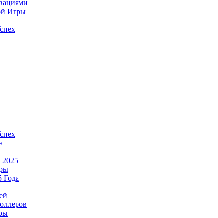
овациями
ой Игры
спех
спех
а
 2025
гры
 Года
ей
оллеров
гры