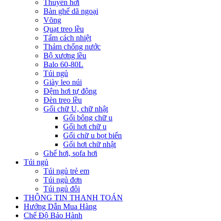
Thuyền hơi
Bàn ghế dã ngoại
Võng
Quạt treo lều
Tấm cách nhiệt
Thảm chống nước
Bộ xương lều
Balo 60-80L
Túi ngủ
Giày leo núi
Đệm hơi tự động
Đèn treo lều
Gối chữ U, chữ nhật
Gối bông chữ u
Gối hơi chữ u
Gối chữ u bọt biển
Gối hơi chữ nhật
Ghế hơi, sofa hơi
Túi ngủ
Túi ngủ trẻ em
Túi ngủ đơn
Túi ngủ đôi
THÔNG TIN THANH TOÁN
Hướng Dẫn Mua Hàng
Chế Độ Bảo Hành