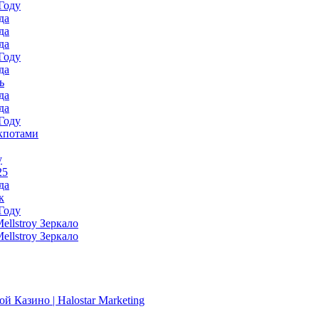
Году
да
да
да
Году
да
ь
да
да
Году
кпотами
у
25
да
к
Году
llstroy Зеркало
llstroy Зеркало
й Казино | Halostar Marketing