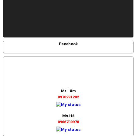
Facebook
Mr.Lâm
0978291282
Ms.Hà
0966709978