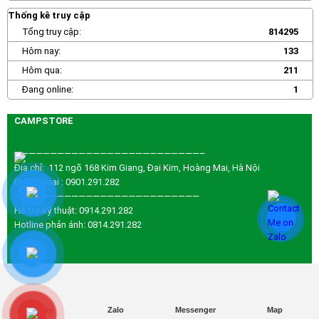
Thống kê truy cập
Tổng truy cập:
814295
Hôm nay:
133
Hôm qua:
211
Đang online:
1
CAMPSTORE
——————————————————————————–
Địa chỉ: 112 ngõ 168 Kim Giang, Đại Kim, Hoàng Mai, Hà Nội
Điện Thoại : 0901.291.282
——————————————————————————
Hỗ trợ kỹ thuật: 0914.291.282
Hotline phản ánh: 0814.291.282
Thiết Kế bởi RT
Gọi ngay
Gọi ngay
Zalo
Zalo
Messenger
Messenger
Map
Map