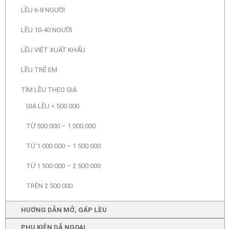
LỀU 6-8 NGƯỜI
LỀU 10-40 NGƯỜI
LỀU VIỆT XUẤT KHẨU
LỀU TRẺ EM
TÌM LỀU THEO GIÁ
GIÁ LỀU < 500 000
TỪ 500 000 – 1 000 000
TỪ 1 000 000 – 1 500 000
TỪ 1 500 000 – 2 500 000
TRÊN 2 500 000
HƯỚNG DẪN MỞ, GẤP LỀU
PHỤ KIỆN DÃ NGOẠI