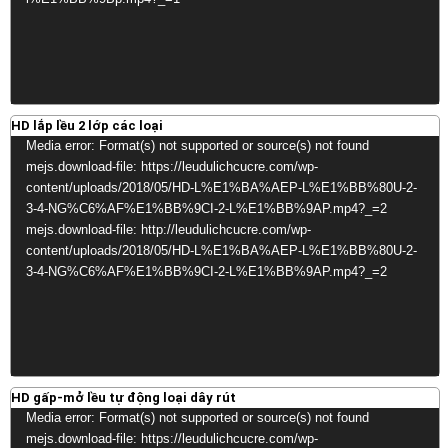
HD lắp lều 2 lớp các loại
Video
Media error: Format(s) not supported or source(s) not found
Player
mejs.download-file: https://leudulichcucre.com/wp-
content/uploads/2018/05/HD-L%E1%BA%AEP-L%E1%BB%80U-2-
3-4-NG%C6%AF%E1%BB%9CI-2-L%E1%BB%9AP.mp4?_=2
mejs.download-file: http://leudulichcucre.com/wp-
content/uploads/2018/05/HD-L%E1%BA%AEP-L%E1%BB%80U-2-
3-4-NG%C6%AF%E1%BB%9CI-2-L%E1%BB%9AP.mp4?_=2
HD gấp-mở lều tự động loại dây rút
Video
Media error: Format(s) not supported or source(s) not found
Player
mejs.download-file: https://leudulichcucre.com/wp-