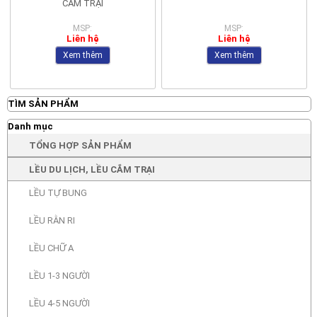
CẮM TRẠI
MSP:
MSP:
Liên hệ
Liên hệ
Xem thêm
Xem thêm
TÌM SẢN PHẨM
Danh mục
TỔNG HỢP SẢN PHẨM
LỀU DU LỊCH, LỀU CẮM TRẠI
LỀU TỰ BUNG
LỀU RẰN RI
LỀU CHỮ A
LỀU 1-3 NGƯỜI
LỀU 4-5 NGƯỜI