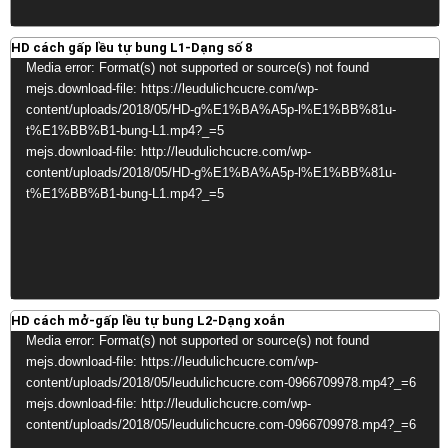
HD cách gấp lều tự bung L1-Dạng số 8
Video
Media error: Format(s) not supported or source(s) not found
Player
mejs.download-file: https://leudulichcucre.com/wp-
content/uploads/2018/05/HD-g%E1%BA%A5p-l%E1%BB%81u-
t%E1%BB%B1-bung-L1.mp4?_=5
mejs.download-file: http://leudulichcucre.com/wp-
content/uploads/2018/05/HD-g%E1%BA%A5p-l%E1%BB%81u-
t%E1%BB%B1-bung-L1.mp4?_=5
HD cách mở-gấp lều tự bung L2-Dạng xoắn
Video
Media error: Format(s) not supported or source(s) not found
Player
mejs.download-file: https://leudulichcucre.com/wp-
content/uploads/2018/05/leudulichcucre.com-0966709978.mp4?_=6
mejs.download-file: http://leudulichcucre.com/wp-
content/uploads/2018/05/leudulichcucre.com-0966709978.mp4?_=6