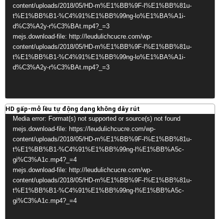
content/uploads/2018/05/HD-m%E1%BB%9F-l%E1%BB%81u-
t%E1%BB%B1-%C4%91%E1%BB%99ng-lo%E1%BA%A1i-
d%C3%A2y-r%C3%BAt.mp4?_=3
mejs.download-file: http://leudulichcucre.com/wp-
content/uploads/2018/05/HD-m%E1%BB%9F-l%E1%BB%81u-
t%E1%BB%B1-%C4%91%E1%BB%99ng-lo%E1%BA%A1i-
d%C3%A2y-r%C3%BAt.mp4?_=3
HD gấp-mở lều tự động dạng không dây rút
Video
Media error: Format(s) not supported or source(s) not found
Player
mejs.download-file: https://leudulichcucre.com/wp-
content/uploads/2018/05/HD-m%E1%BB%9F-l%E1%BB%81u-
t%E1%BB%B1-%C4%91%E1%BB%99ng-l%E1%BB%A5c-
gi%C3%A1c.mp4?_=4
mejs.download-file: http://leudulichcucre.com/wp-
content/uploads/2018/05/HD-m%E1%BB%9F-l%E1%BB%81u-
t%E1%BB%B1-%C4%91%E1%BB%99ng-l%E1%BB%A5c-
gi%C3%A1c.mp4?_=4