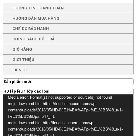
THÔNG TIN THANH TOÁN
HƯỚNG DẪN MUA HÀNG
CHẾ ĐỘ BẢO HÀNH
CHÍNH SÁCH ĐỔI TRẢ
GIỎ HÀNG
GIỚI THIỆU
LIÊN HỆ
Sản phẩm mới
HD lắp lều 1 lớp các loại
Video
Media error: Format(s) not supported or source(s) not found
Player
mejs.download-file: https://leudulichcucre.com/wp-
content/uploads/2018/05/HD-l%E1%BA%AFp-l%E1%BB%81u-1-
l%E1%BB%9Bp.mp4?_=1
mejs.download-file: http://leudulichcucre.com/wp-
content/uploads/2018/05/HD-l%E1%BA%AFp-l%E1%BB%81u-1-
l%E1%BB%9Bp.mp4?_=1