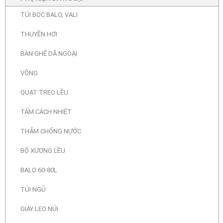
TÚI BỌC BALO, VALI
THUYỀN HƠI
BÀN GHẾ DÃ NGOẠI
VÕNG
QUẠT TREO LỀU
TẤM CÁCH NHIỆT
THẢM CHỐNG NƯỚC
BỘ XƯƠNG LỀU
BALO 60-80L
TÚI NGỦ
GIÀY LEO NÚI