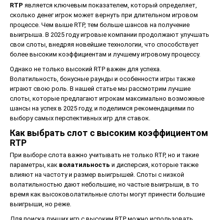
RTP
является ключевым показателем, который определяет,
сколько денег игрок может вернуть при длительном игровом
процессе. Чем выше RTP, тем больше шансов на получение
выигрыша. В 2025 году игровые компании продолжают улучшать
свои слоты, внедряя новейшие технологии, что способствует
более высоким коэффициентам и лучшему игровому процессу.
Однако не только высокий RTP важен для успеха.
Волатильность, бонусные раунды и особенности игры также
играют свою роль. В нашей статье мы рассмотрим лучшие
слоты, которые предлагают игрокам максимально возможные
шансы на успех в 2025 году, и поделимся рекомендациями по
выбору самых перспективных игр для ставок.
Как выбрать слот с высоким коэффициентом
RTP
При выборе слота важно учитывать не только RTP, но и такие
параметры, как
волатильность
и дисперсия, которые также
влияют на частоту и размер выигрышей. Слоты с низкой
волатильностью дают небольшие, но частые выигрыши, в то
время как высоковолатильные слоты могут принести большие
выигрыши, но реже.
Для поиска лучших игр с высоким RTP можно использовать