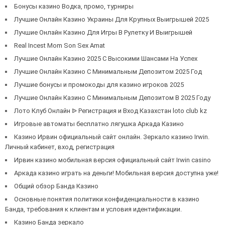
Бонусы казино Водка, промо, турниры
Лучшие Онлайн Казино Украины Для Крупных Выигрышей 2025
Лучшие Онлайн Казино Для Игры В Рулетку И Выигрышей
Real Incest Mom Son Sex Amat
Лучшие Онлайн Казино 2025 С Высокими Шансами На Успех
Лучшие Онлайн Казино С Минимальным Депозитом 2025 Год
Лучшие бонусы и промокоды для казино игроков 2025
Лучшие Онлайн Казино С Минимальным Депозитом В 2025 Году
Лото Клуб Онлайн ᐉ Регистрация и Вход Казахстан loto club kz
Игровые автоматы бесплатно лягушка Аркада Казино
Казино Ирвин официальный сайт онлайн. Зеркало казино Irwin.
Личный кабинет, вход, регистрация
Ирвин казино мобильная версия официальный сайт Irwin casino
Аркада казино играть на деньги! Мобильная версия доступна уже!
Общий обзор Банда Казино
Основные понятия политики конфиденциальности в казино
Банда, требования к клиентам и условия идентификации.
Казино Банда зеркало