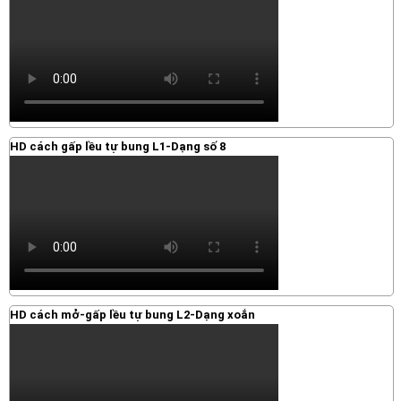
HD cách gấp lều tự bung L1-Dạng số 8
HD cách mở-gấp lều tự bung L2-Dạng xoắn