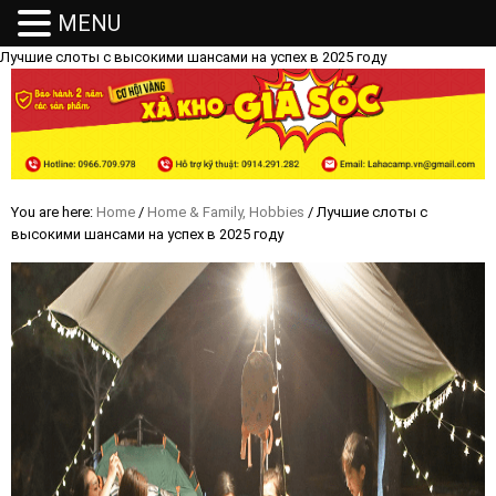
MENU
MENU
Лучшие слоты с высокими шансами на успех в 2025 году
You are here:
Home
/
Home & Family, Hobbies
/
Лучшие слоты с
высокими шансами на успех в 2025 году