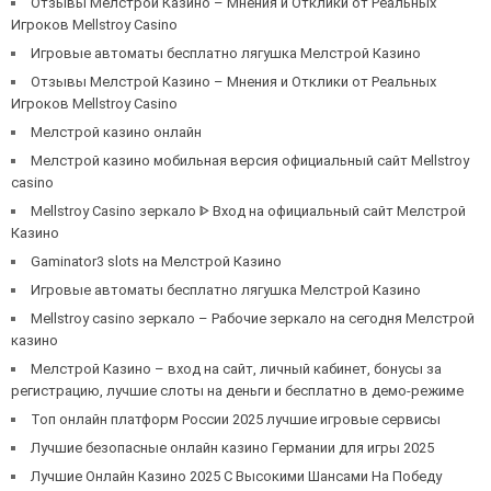
Отзывы Мелстрой Казино – Мнения и Отклики от Реальных
Игроков Mellstroy Casino
Игровые автоматы бесплатно лягушка Мелстрой Казино
Отзывы Мелстрой Казино – Мнения и Отклики от Реальных
Игроков Mellstroy Casino
Мелстрой казино онлайн
Мелстрой казино мобильная версия официальный сайт Mellstroy
casino
Mellstroy Casino зеркало ᐈ Вход на официальный сайт Мелстрой
Казино
Gaminator3 slots на Мелстрой Казино
Игровые автоматы бесплатно лягушка Мелстрой Казино
Mellstroy casino зеркало – Рабочие зеркало на сегодня Мелстрой
казино
Мелстрой Казино – вход на сайт, личный кабинет, бонусы за
регистрацию, лучшие слоты на деньги и бесплатно в демо-режиме
Топ онлайн платформ России 2025 лучшие игровые сервисы
Лучшие безопасные онлайн казино Германии для игры 2025
Лучшие Онлайн Казино 2025 С Высокими Шансами На Победу